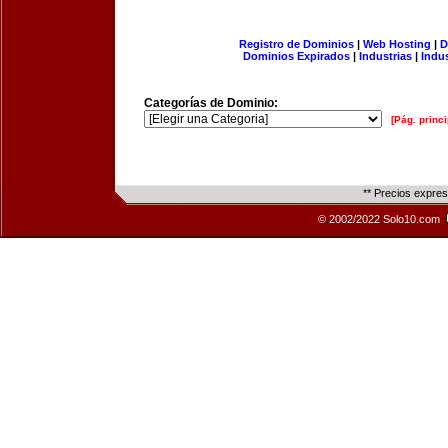
Registro de Dominios
|
Web Hosting
|
D
Dominios Expirados
|
Industrias
|
Indu
Categorías de Dominio:
[Pág. princi
** Precios expre
© 2002/2022 Solo10.com