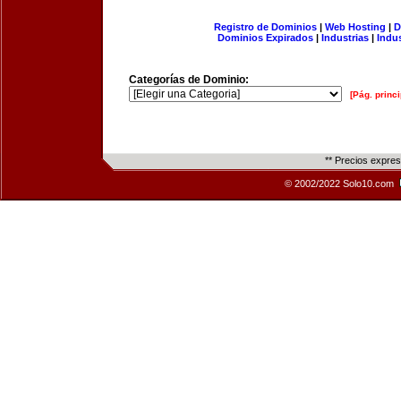
Registro de Dominios
|
Web Hosting
|
D
Dominios Expirados
|
Industrias
|
Indu
Categorías de Dominio:
[Pág. princi
** Precios expre
© 2002/2022 Solo10.com