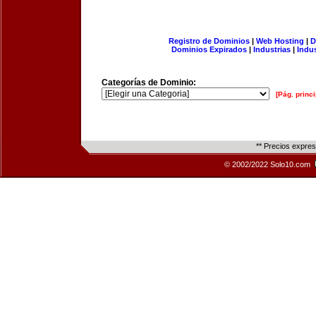
Registro de Dominios
|
Web Hosting
|
D
Dominios Expirados
|
Industrias
|
Indu
Categorías de Dominio:
[Pág. princi
** Precios expre
© 2002/2022 Solo10.com