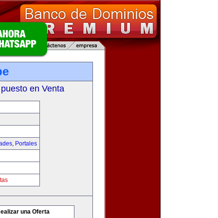
pe
 puesto en Venta
dades
,
Portales
tas
ealizar una Oferta