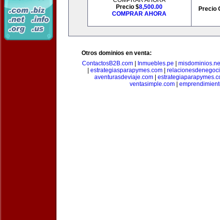
COMPRAR AHORA
Precio $
8,500.00
Precio 
COMPRAR AHORA
Otros dominios en venta:
ContactosB2B.com
|
Inmuebles.pe
|
misdominios.ne
|
estrategiasparapymes.com
|
relacionesdenegoc
aventurasdeviaje.com
|
estrategiaparapymes.
ventasimple.com
|
emprendimien