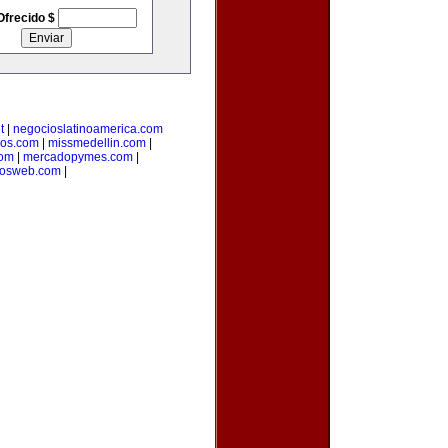
Ofrecido $
t
|
negocioslatinoamerica.com
ios.com
|
missmedellin.com
|
com
|
mercadopymes.com
|
tosweb.com
|