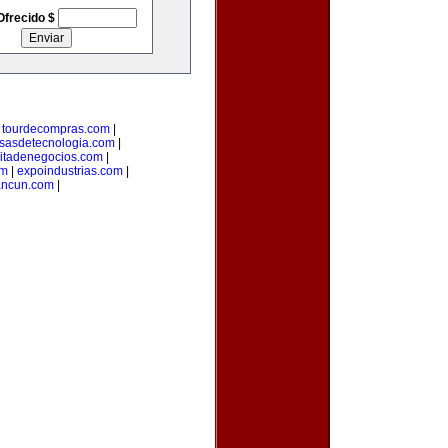
Ofrecido $
|
tourdecompras.com
|
sasdetecnologia.com
|
citadenegocios.com
|
om
|
expoindustrias.com
|
ancun.com
|