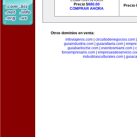
COMPRAR AHORA
Precio $
880.00
Precio 
COMPRAR AHORA
Otros dominios en venta:
infoviajeros.com
|
circuitodenegocios.com
guiaindustria.com
|
guiarafaela.com
|
empre
guiabariloche.com
|
eventosmiami.com
|
foroempresario.com
|
empresasdeservicio.c
industriasculturales.com
|
guiac