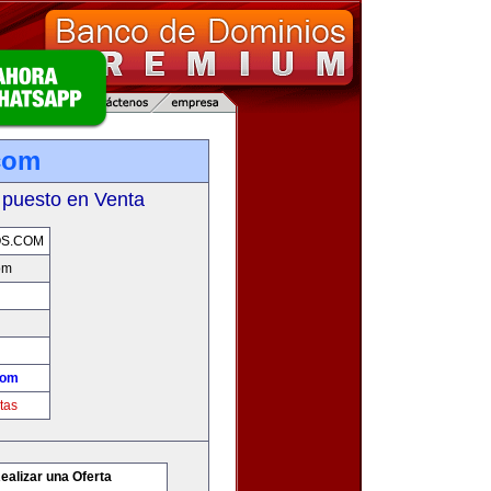
.com
 puesto en Venta
OS.COM
om
com
tas
ealizar una Oferta