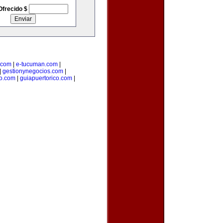
Ofrecido $
.com
|
e-tucuman.com
|
|
gestionynegocios.com
|
o.com
|
guiapuertorico.com
|