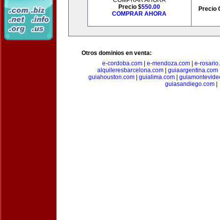
COMPRAR AHORA
Precio $
550.00
Precio 
COMPRAR AHORA
Otros dominios en venta:
e-cordoba.com
|
e-mendoza.com
|
e-rosario
alquileresbarcelona.com
|
guiaargentina.com
guiahouston.com
|
guialima.com
|
guiamontevide
guiasandiego.com
|