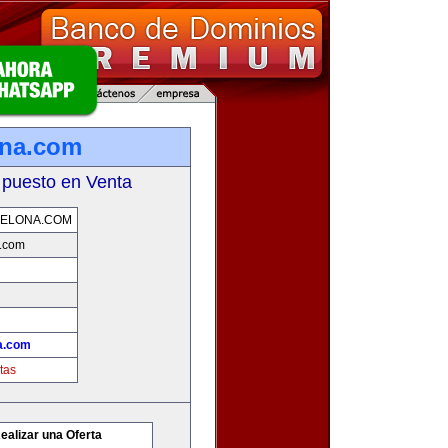
ona.com
 puesto en Venta
CELONA.COM
a.com
a.com
tas
ealizar una Oferta