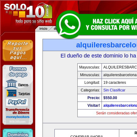
alquileresbarcel
El dueño de este dominio lo ha
Mayusculas:
ALQUILERESBAR
Minusculas:
alquileresbarcelon
Longitud:
19 caracteres
Categorias:
Sin Clasificar
Precio:
$550.00
Visitar!
alquileresbarcelon
Serán consideradas ofer
R