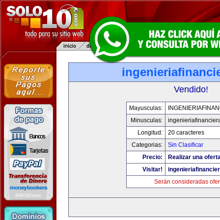
ingenieriafinanci
Vendido!
Mayusculas:
INGENIERIAFINA
Minusculas:
ingenieriafinancie
Longitud:
20 caracteres
Categorias:
Sin Clasificar
Precio:
Realizar una ofert
Visitar!
ingenieriafinancie
Serán consideradas ofer