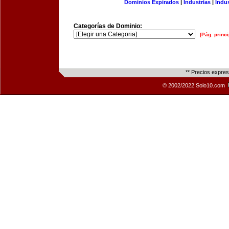
Dominios Expirados
|
Industrias
|
Indu
Categorías de Dominio:
[Pág. princi
** Precios expre
© 2002/2022 Solo10.com