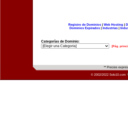
Registro de Dominios
|
Web Hosting
|
D
Dominios Expirados
|
Industrias
|
Indu
Categorías de Dominio:
[Pág. princi
** Precios expre
© 2002/2022 Solo10.com