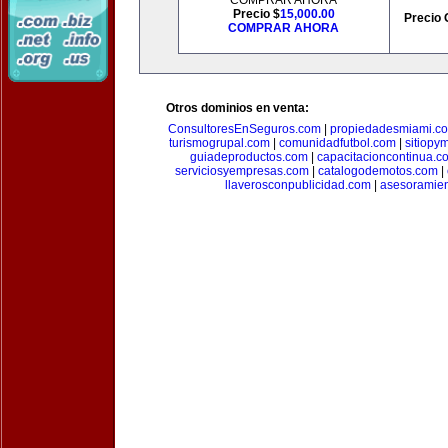
COMPRAR AHORA
Precio $
15,000.00
Precio 
COMPRAR AHORA
Otros dominios en venta:
ConsultoresEnSeguros.com
|
propiedadesmiami.c
turismogrupal.com
|
comunidadfutbol.com
|
sitiopy
guiadeproductos.com
|
capacitacioncontinua.c
serviciosyempresas.com
|
catalogodemotos.com
|
llaverosconpublicidad.com
|
asesoramie