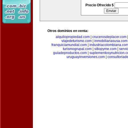
Precio Ofrecido $
Otros dominios en venta:
alquilopropiedad.com
|
crucerosdeplacer.com
viajedeturismo.com
|
inmobiliariasusa.com
franquiciamundial.com
|
industriacolombiana.co
turismogrupal.com
|
sitiopyme.com
|
servi
guiadeproductos.com
|
suplementosynutricion.
uruguayinversiones.com
|
consultoriad