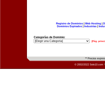
Registro de Dominios
|
Web Hosting
|
D
Dominios Expirados
|
Industrias
|
Indu
Categorías de Dominio:
[Pág. princi
** Precios expre
© 2002/2022 Solo10.com