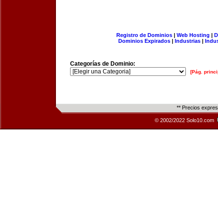
Registro de Dominios
|
Web Hosting
|
D
Dominios Expirados
|
Industrias
|
Indu
Categorías de Dominio:
[Pág. princi
** Precios expre
© 2002/2022 Solo10.com