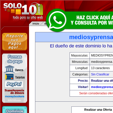
mediosyprens
El dueño de este dominio lo ha
Mayusculas:
MEDIOSYPRE
Minusculas:
mediosyprensa
Longitud:
13 caracteres
Categorias:
Sin Clasificar
Precio:
Realizar una of
Visitar!
mediosyprens
Serán consideradas ofer
Realizar una Oferta