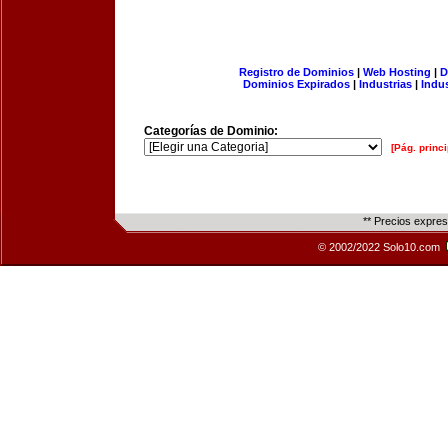
Registro de Dominios
|
Web Hosting
|
D
Dominios Expirados
|
Industrias
|
Indu
Categorías de Dominio:
[Pág. princi
** Precios expre
© 2002/2022 Solo10.com