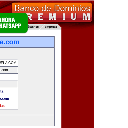
la.com
UELA.COM
a.com
ta!
a.com
tas