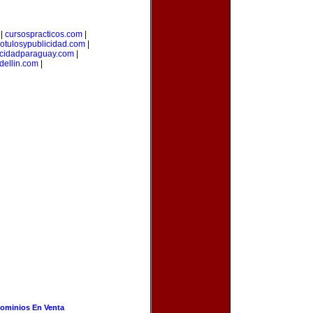
|
cursospracticos.com
|
rotulosypublicidad.com
|
icidadparaguay.com
|
ellin.com
|
ominios En Venta