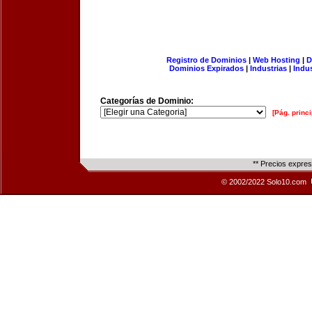
Registro de Dominios
|
Web Hosting
|
D
Dominios Expirados
|
Industrias
|
Indu
Categorías de Dominio:
[Pág. princi
** Precios expre
© 2002/2022 Solo10.com