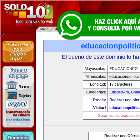
educacionpoliti
El dueño de este dominio lo ha
Mayusculas:
EDUCACIONPOLI
Minusculas:
educacionpolitic
Longitud:
17 caracteres
Categorias:
EducaciÃ³n
,
Gobi
Precio:
Realizar una ofer
Visitar!
educacionpolitic
Serán consideradas ofer
Realizar una Oferta