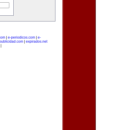
.com
|
e-periodicos.com
|
e-
publicidad.com
|
expirados.net
|