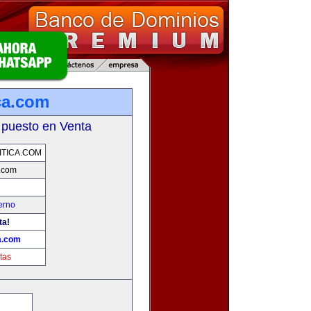
ca.com
 puesto en Venta
TICA.COM
a.com
erno
ta!
a.com
tas