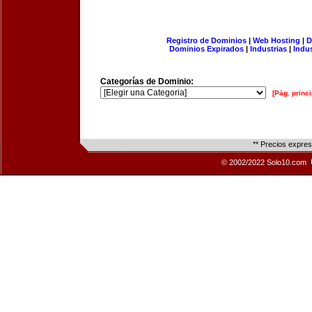
Registro de Dominios
|
Web Hosting
|
D
Dominios Expirados
|
Industrias
|
Indu
Categorías de Dominio:
[Pág. princi
** Precios expre
© 2002/2022 Solo10.com