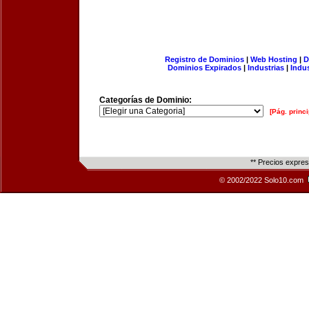
Registro de Dominios
|
Web Hosting
|
D
Dominios Expirados
|
Industrias
|
Indu
Categorías de Dominio:
[Pág. princi
** Precios expre
© 2002/2022 Solo10.com