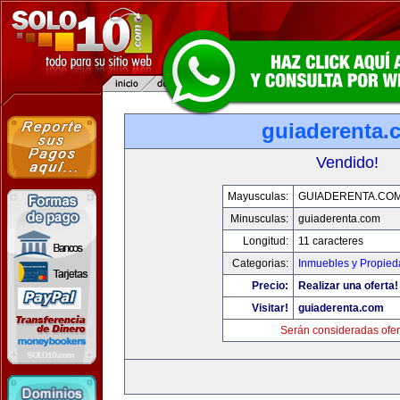
guiaderenta.
Vendido!
Mayusculas:
GUIADERENTA.CO
Minusculas:
guiaderenta.com
Longitud:
11 caracteres
Categorias:
Inmuebles y Propie
Precio:
Realizar una oferta!
Visitar!
guiaderenta.com
Serán consideradas ofer