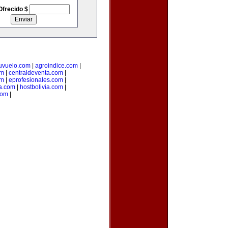
Ofrecido $
uvuelo.com
|
agroindice.com
|
om
|
centraldeventa.com
|
om
|
eprofesionales.com
|
ia.com
|
hostbolivia.com
|
com
|