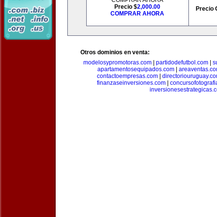
COMPRAR AHORA
Precio $
2,000.00
Precio 
COMPRAR AHORA
Otros dominios en venta:
modelosypromotoras.com
|
partidodefutbol.com
|
s
apartamentosequipados.com
|
areaventas.c
contactoempresas.com
|
directoriouruguay.c
finanzaseinversiones.com
|
concursofotograf
inversionesestrategicas.