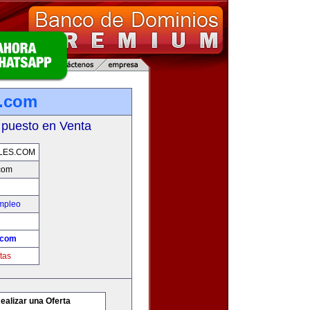
s.com
 puesto en Venta
LES.COM
com
mpleo
.com
tas
ealizar una Oferta