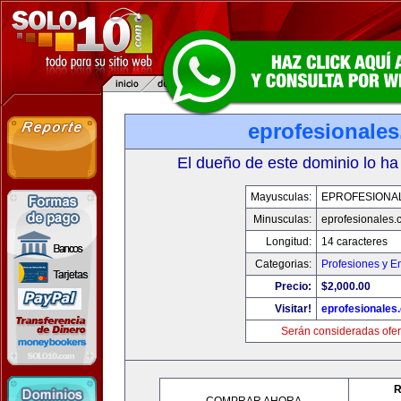
eprofesionale
El dueño de este dominio lo ha
Mayusculas:
EPROFESIONA
Minusculas:
eprofesionales.
Longitud:
14 caracteres
Categorias:
Profesiones y E
Precio:
$2,000.00
Visitar!
eprofesionales
Serán consideradas ofer
R