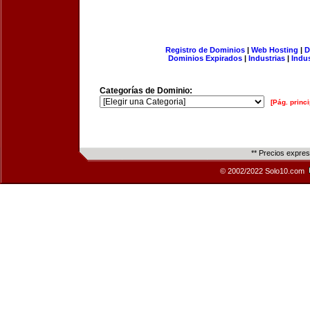
Registro de Dominios
|
Web Hosting
|
D
Dominios Expirados
|
Industrias
|
Indu
Categorías de Dominio:
[Pág. princi
** Precios expre
© 2002/2022 Solo10.com