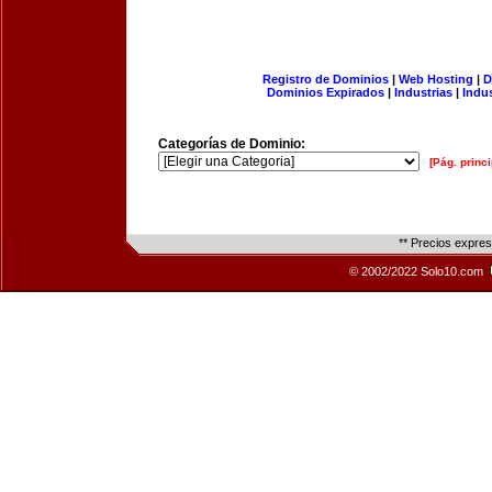
Registro de Dominios
|
Web Hosting
|
D
Dominios Expirados
|
Industrias
|
Indu
Categorías de Dominio:
[Pág. princi
** Precios expre
© 2002/2022 Solo10.com