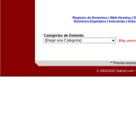
Registro de Dominios
|
Web Hosting
|
D
Dominios Expirados
|
Industrias
|
Indu
Categorías de Dominio:
[Pág. princi
** Precios expre
© 2002/2022 Solo10.com