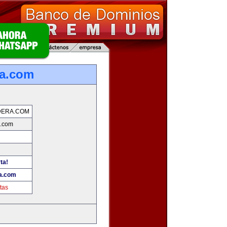
ra.com
DERA.COM
.com
ta!
a.com
tas