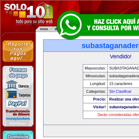
subastaganade
Vendido!
Mayusculas:
SUBASTAGANA
Minusculas:
subastaganadera
Longitud:
15 caracteres
Categorias:
Sin Clasificar
Precio:
Realizar una ofer
Visitar!
subastaganader
Serán consideradas ofer