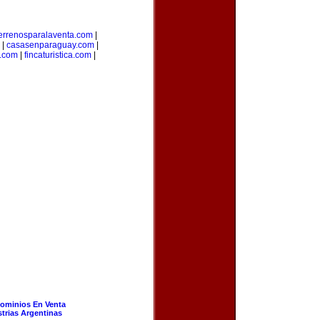
errenosparalaventa.com
|
|
casasenparaguay.com
|
s.com
|
fincaturistica.com
|
ominios En Venta
strias Argentinas