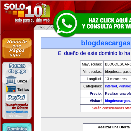
blogdescarga
El dueño de este dominio lo ha
Mayusculas:
BLOGDESCAR
Minusculas:
blogdescargas.
Longitud:
13 caracteres
Categorias:
Internet
,
Portale
Precio:
Realizar una of
Visitar!
blogdescargas
Serán consideradas ofer
Realizar una Oferta