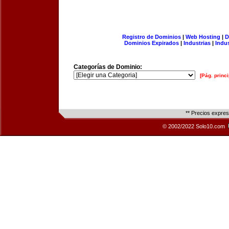
Registro de Dominios
|
Web Hosting
|
D
Dominios Expirados
|
Industrias
|
Indu
Categorías de Dominio:
[Pág. princi
** Precios expre
© 2002/2022 Solo10.com