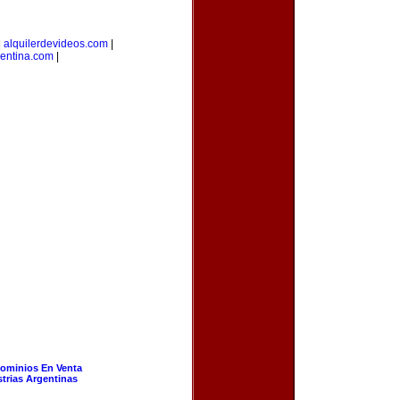
|
alquilerdevideos.com
|
gentina.com
|
ominios En Venta
strias Argentinas